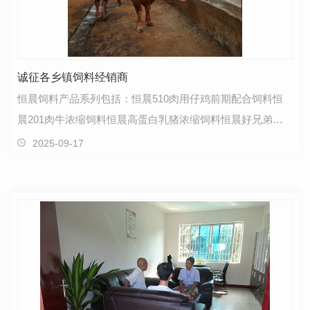
诚征各乡镇饲料经销商
恒晨饲料产品系列包括：恒晨510肉用仔鸡前期配合饲料恒
晨201肉牛浓缩饲料恒晨高蛋白乳猪浓缩饲料恒晨好兄弟乳
猪浓缩饲料恒晨宝贝代乳配合饲料现诚征各乡镇饲料经销…
2025-09-17