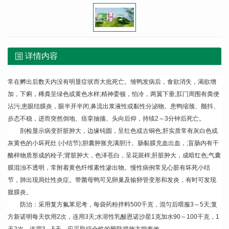
详情内容
常在孵出后数天内没有明显症状而大批死亡。雏鸭发病后，食欲消失，渴欲增
加，下痢，稀粪呈绿色或黄色水样;精神委顿，怕冷，两翼下垂;肛门周围有粪便
沾污;患眼结膜炎，眼半开半闭;鼻流出浆液性或黏性分泌物。患鸭缩颈、颤抖、
步态不稳，进而突然倒地、痉挛抽搐、头向后仰，持续2～3分钟后死亡。
剖检显示病变肝脏肿大，边缘钝圆，呈红色或古铜色;肝实质常有灰白色或
灰黄色的小坏死灶 (小结节);胆囊肿胀充满胆汁。肠黏膜充血出血，;盲肠内有干
酪样物质形成的栓子;肾脏肿大，色泽苍白，呈花斑样;肝脏肿大，成暗红色;气囊
膜混浊不透明，常附着黄色纤维素性渗出物。慢性病例常见心脏有坏死小结
节，肺出现局灶性炎症。带菌母鸭可见卵巢及输卵管变形和发炎，有时可发现
腹膜炎。
防治：采用复方氟苯尼考，每袋药粉拌料500千克，混匀后喂服3～5天;复
方新诺明每天饮用2次，连用3天;水溶性乳酸恩诺沙星1克加水90～100千克，1
天2次，连用3～5天。应采取综合性的预防措施方能奏效。